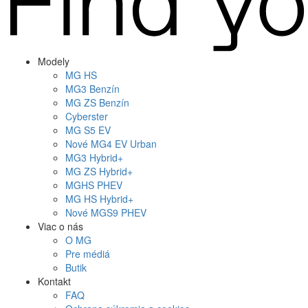
Modely
MG
HS
MG
3 Benzín
MG
ZS Benzín
Cyberster
MG
S5 EV
Nové
MG4
EV Urban
MG
3 Hybrid+
MG
ZS Hybrid+
MG
HS PHEV
MG
HS Hybrid+
Nové
MGS9
PHEV
Viac o nás
O MG
Pre médiá
Butik
Kontakt
FAQ