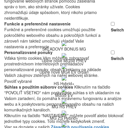
fungovanie webových stránok pomocou zasielania
správ o tom, ako stránky užívate. Cookies
zhromažďujú údaje spôsobom, ktorý nikoho priamo
neidentifikuje.
Funkcie a preferenčné nastavenie
Funkčné a preferenčné cookies umožňujú použitie
Switch
pokročilého webového obsahu a pokročilých funkcií a
zároveň nám taktiež umožňujú ukladať Vaše
nastavenia a preferencie.
SKLADOVÝ BONUS MG
Personalizované ponuky
Vďaka týmto cookies Vám môžeme zobrazovať
Switch
Úplne nové MGS9 PHEV
prostredníctvom internetových prehliadačov
personalizované ponuky, obsah a reklamy na základe
Úplne nové MG4 EV Urban
Vašich záujmov zistených na našej webovej stránke.
Povoliť vybrané
HS Hybrid+
Súhlas s použitím súborov cookies
Kliknutím na tlačidlo
"POVOLIŤ VŠETKO" nám poskytujete súhlas s ich ukladaním na
MGS5 EV
Vašom zariadení, čo pomáha k správnemu fungovaniu a analýze
webu a k poskytovaniu personalizovaného obsahu na našich
MG HS PHEV
komunikačných kanáloch.
Kliknutím na tlačidlo "NASTAVENIE" môžete povoliť alebo blokovať
MG ZS Hybrid+
jednotlivé typy cookies. Toto môžete kedykoľvek zmeniť.
Viac sa dozviete v našich
Zásadách používania cookies
.