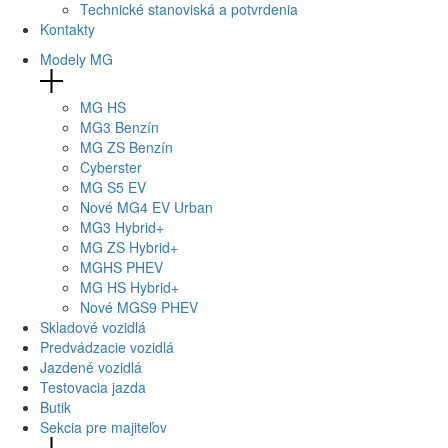
Technické stanoviská a potvrdenia
Kontakty
Modely MG
MG
HS
MG
3 Benzín
MG
ZS Benzín
Cyberster
MG
S5 EV
Nové
MG4
EV Urban
MG
3 Hybrid+
MG
ZS Hybrid+
MG
HS PHEV
MG
HS Hybrid+
Nové
MGS9
PHEV
Skladové vozidlá
Predvádzacie vozidlá
Jazdené vozidlá
Testovacia jazda
Butik
Sekcia pre majiteľov