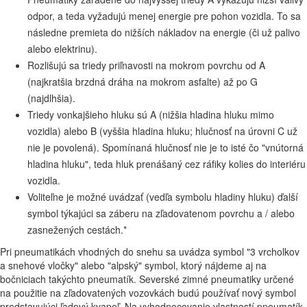
odpor, a teda vyžadujú menej energie pre pohon vozidla. To sa
následne premieta do nižších nákladov na energie (či už palivo
alebo elektrinu).
Rozlišujú sa triedy priľnavosti na mokrom povrchu od A
(najkratšia brzdná dráha na mokrom asfalte) až po G
(najdlhšia).
Triedy vonkajšieho hluku sú A (nižšia hladina hluku mimo
vozidla) alebo B (vyššia hladina hluku; hlučnosť na úrovni C už
nie je povolená). Spomínaná hlučnosť nie je to isté čo "vnútorná
hladina hluku", teda hluk prenášaný cez ráfiky kolies do interiéru
vozidla.
Voliteľne je možné uvádzať (vedľa symbolu hladiny hluku) ďalší
symbol týkajúci sa záberu na zľadovatenom povrchu a / alebo
zasnežených cestách.*
Pri pneumatikách vhodných do snehu sa uvádza symbol "3 vrcholkov
a snehové vločky" alebo "alpský" symbol, ktorý nájdeme aj na
bočniciach takýchto pneumatík. Severské zimné pneumatiky určené
na použitie na zľadovatených vozovkách budú používať nový symbol
predstavujúci ľadový kvapeľ. Na vyhodnocovanie vlastností pneumatík