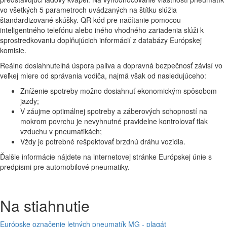
vo všetkých 5 parametroch uvádzaných na štítku slúžia
štandardizované skúšky. QR kód pre načítanie pomocou
inteligentného telefónu alebo iného vhodného zariadenia slúži k
sprostredkovaniu doplňujúcich informácií z databázy Európskej
komisie.
Reálne dosiahnuteľná úspora paliva a dopravná bezpečnosť závisí vo
veľkej miere od správania vodiča, najmä však od nasledujúceho:
Zníženie spotreby možno dosiahnuť ekonomickým spôsobom
jazdy;
V záujme optimálnej spotreby a záberových schopností na
mokrom povrchu je nevyhnutné pravidelne kontrolovať tlak
vzduchu v pneumatikách;
Vždy je potrebné rešpektovať brzdnú dráhu vozidla.
Ďalšie informácie nájdete na internetovej stránke Európskej únie s
predpismi pre automobilové pneumatiky.
Na stiahnutie
Európske označenie letných pneumatík MG - plagát