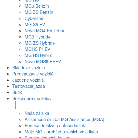
MG
3 Benzín
MG
ZS Benzín
Cyberster
MG
S5 EV
Nové
MG4
EV Urban
MG
3 Hybrid+
MG
ZS Hybrid+
MG
HS PHEV
MG
HS Hybrid+
Nové
MGS9
PHEV
Skladové vozidlá
Predvádzacie vozidlá
Jazdené vozidlá
Testovacia jazda
Butik
Sekcia pre majiteľov
Naša záruka
Asistenčná služba MG Assistance (MGA)
Ponuka detských autosedačiek
Moje MG - prehľad o vašich vozidlách
Ponuka zimných kolies