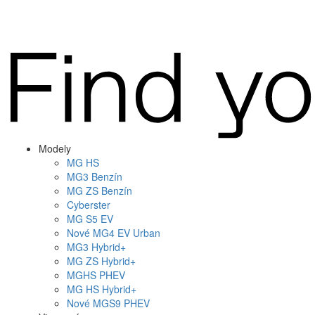
Modely
MG
HS
MG
3 Benzín
MG
ZS Benzín
Cyberster
MG
S5 EV
Nové
MG4
EV Urban
MG
3 Hybrid+
MG
ZS Hybrid+
MG
HS PHEV
MG
HS Hybrid+
Nové
MGS9
PHEV