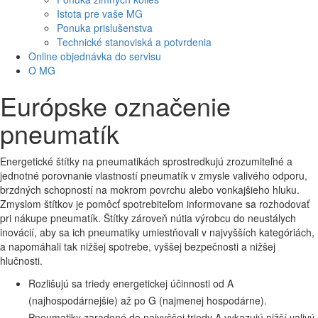
Istota pre vaše MG
Ponuka prislušenstva
Technické stanoviská a potvrdenia
Online objednávka do servisu
O MG
Európske označenie
pneumatík
Energetické štítky na pneumatikách sprostredkujú zrozumiteľné a
jednotné porovnanie vlastností pneumatík v zmysle valivého odporu,
brzdných schopností na mokrom povrchu alebo vonkajšieho hluku.
Zmyslom štítkov je pomôcť spotrebiteľom informovane sa rozhodovať
pri nákupe pneumatík. Štítky zároveň nútia výrobcu do neustálych
inovácií, aby sa ich pneumatiky umiestňovali v najvyšších kategóriách,
a napomáhali tak nižšej spotrebe, vyššej bezpečnosti a nižšej
hlučnosti.
Rozlišujú sa triedy energetickej účinnosti od A
(najhospodárnejšie) až po G (najmenej hospodárne).
Pneumatiky zaradené do najvyššej triedy A vykazujú nižší valivý