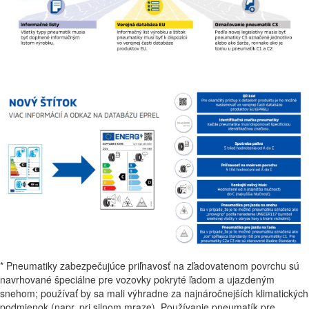
* Pneumatiky zabezpečujúce priľnavosť na zľadovatenom povrchu sú
navrhované špeciálne pre vozovky pokryté ľadom a ujazdeným
snehom; používať by sa mali výhradne za najnáročnejších klimatických
podmienok (napr. pri silnom mraze). Používanie pneumatík pre