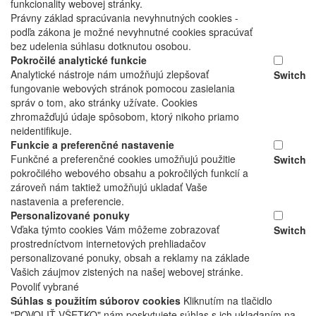
funkcionality webovej stránky.
Právny základ spracúvania nevyhnutných cookies -
podľa zákona je možné nevyhnutné cookies spracúvať
bez udelenia súhlasu dotknutou osobou.
Pokročilé analytické funkcie
Analytické nástroje nám umožňujú zlepšovať
Switch
fungovanie webových stránok pomocou zasielania
správ o tom, ako stránky užívate. Cookies
zhromažďujú údaje spôsobom, ktorý nikoho priamo
neidentifikuje.
Funkcie a preferenčné nastavenie
Funkčné a preferenčné cookies umožňujú použitie
Switch
pokročilého webového obsahu a pokročilých funkcií a
zároveň nám taktiež umožňujú ukladať Vaše
nastavenia a preferencie.
Personalizované ponuky
Vďaka týmto cookies Vám môžeme zobrazovať
Switch
prostredníctvom internetových prehliadačov
personalizované ponuky, obsah a reklamy na základe
Vašich záujmov zistených na našej webovej stránke.
Povoliť vybrané
Súhlas s použitím súborov cookies
Kliknutím na tlačidlo
"POVOLIŤ VŠETKO" nám poskytujete súhlas s ich ukladaním na