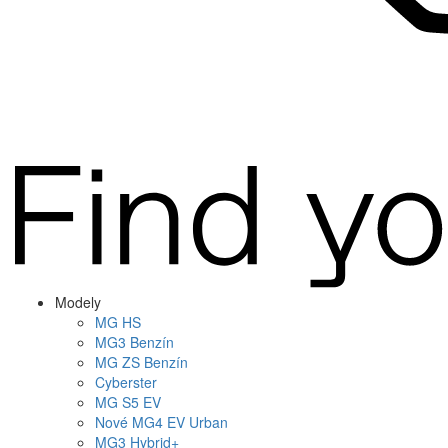
Modely
MG
HS
MG
3 Benzín
MG
ZS Benzín
Cyberster
MG
S5 EV
Nové
MG4
EV Urban
MG
3 Hybrid+