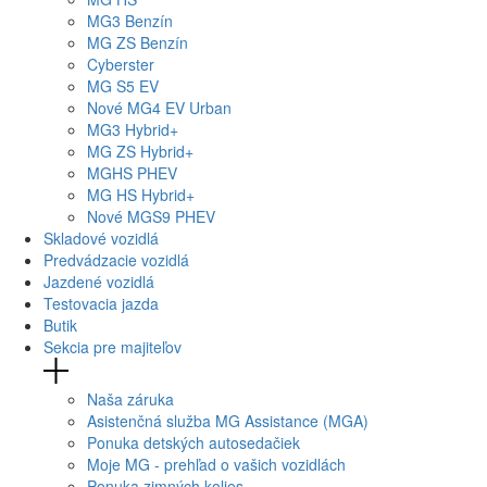
MG
3 Benzín
MG
ZS Benzín
Cyberster
MG
S5 EV
Nové
MG4
EV Urban
MG
3 Hybrid+
MG
ZS Hybrid+
MG
HS PHEV
MG
HS Hybrid+
Nové
MGS9
PHEV
Skladové vozidlá
Predvádzacie vozidlá
Jazdené vozidlá
Testovacia jazda
Butik
Sekcia pre majiteľov
Naša záruka
Asistenčná služba MG Assistance (MGA)
Ponuka detských autosedačiek
Moje MG - prehľad o vašich vozidlách
Ponuka zimných kolies