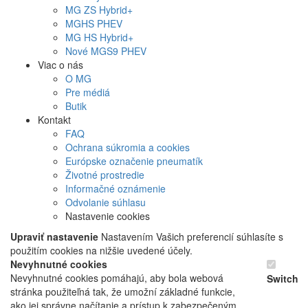
MG
ZS Hybrid+
MG
HS PHEV
MG
HS Hybrid+
Nové
MGS9
PHEV
Viac o nás
O MG
Pre médiá
Butik
Kontakt
FAQ
Ochrana súkromia a cookies
Európske označenie pneumatík
Životné prostredie
Informačné oznámenie
Odvolanie súhlasu
Nastavenie cookies
Upraviť nastavenie
Nastavením Vašich preferencií súhlasíte s
použitím cookies na nižšie uvedené účely.
Nevyhnutné cookies
Nevyhnutné cookies pomáhajú, aby bola webová
Switch
stránka použiteľná tak, že umožní základné funkcie,
ako jej správne načítanie a prístup k zabezpečeným