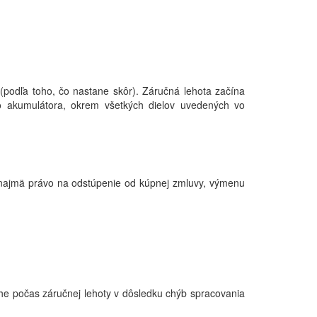
podľa toho, čo nastane skôr). Záručná lehota začína
ho akumulátora, okrem všetkých dielov uvedených vo
(najmä právo na odstúpenie od kúpnej zmluvy, výmenu
he počas záručnej lehoty v dôsledku chýb spracovania