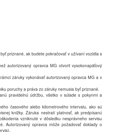
yť priznané, ak budete pokračovať v užívaní vozidla s
 než autorizovaný opravca MG otvoril vysokonapäťový
 rámci záruky vykonávať autorizovaný opravca MG a v
iku poruchy a práva zo záruky nemusia byť priznané.
ísanú pravidelnú údržbu, všetko v súlade s pokynmi a
ného časového alebo kilometrového intervalu, ako sú
isnej knižky. Záruka nestratí platnosť, ak predpísanú
oškodenia vzniknuté v dôsledku nesprávneho servisu
né. Autorizovaný opravca môže požadovať doklady o
rvis).