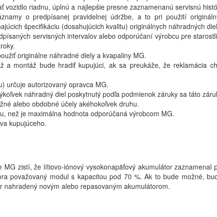
 vozidlo riadnu, úplnú a najlepšie presne zaznamenanú servisnú histór
y o predpísanej pravidelnej údržbe, a to pri použití originálny
júcich špecifikáciu (dosahujúcich kvalitu) originálnych náhradných diel
ísaných servisných intervalov alebo odporúčaní výrobcu pre starostli
roky.
oužiť originálne náhradné diely a kvapaliny MG.
ž a montáž bude hradiť kupujúci, ak sa preukáže, že reklamácia ch
u) určuje autorizovaný opravca MG.
ýkoľvek náhradný diel poskytnutý podľa podmienok záruky sa táto záruk
ťažné alebo obdobné účely akéhokoľvek druhu.
niu, než je maximálna hodnota odporúčaná výrobcom MG.
va kupujúceho.
se MG zistí, že lítiovo-iónový vysokonapäťový akumulátor zaznamenal 
ora považovaný modul s kapacitou pod 70 %. Ak to bude možné, bu
tor nahradený novým alebo repasovaným akumulátorom.