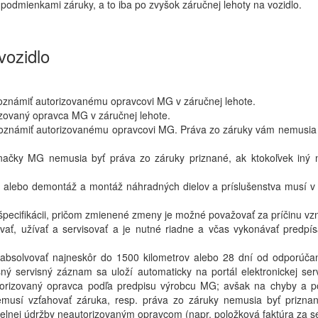
podmienkami záruky, a to iba po zvyšok záručnej lehoty na vozidlo.
vozidlo
 oznámiť autorizovanému opravcovi MG v záručnej lehote.
izovaný opravca MG v záručnej lehote.
 oznámiť autorizovanému opravcovi MG. Práva zo záruky vám nemusia b
 značky MG nemusia byť práva zo záruky priznané, ak ktokoľvek iný
b alebo demontáž a montáž náhradných dielov a príslušenstva musí v
pecifikácii, pričom zmienené zmeny je možné považovať za príčinu vzn
žiavať, užívať a servisovať a je nutné riadne a včas vykonávať predp
absolvovať najneskôr do 1500 kilometrov alebo 28 dní od odporúča
ý servisný záznam sa uloží automaticky na portál elektronickej serv
torizovaný opravca podľa predpisu výrobcu MG; avšak na chyby a p
usí vzťahovať záruka, resp. práva zo záruky nemusia byť prizna
elnej údržby neautorizovaným opravcom (napr. položková faktúra za se