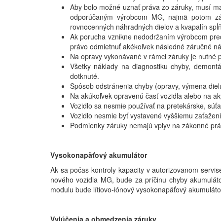
Aby bolo možné uznať práva zo záruky, musí mať
odporúčaným výrobcom MG, najmä potom záznam
rovnocenných náhradných dielov a kvapalín spĺňa
Ak porucha vznikne nedodržaním výrobcom predp
právo odmietnuť akékoľvek následné záručné ná
Na opravy vykonávané v rámci záruky je nutné p
Všetky náklady na diagnostiku chyby, demontá
dotknuté.
Spôsob odstránenia chyby (opravy, výmena diel
Na akúkoľvek opravenú časť vozidla alebo na ak
Vozidlo sa nesmie používať na pretekárske, sú
Vozidlo nesmie byť vystavené vyššiemu zaťaže
Podmienky záruky nemajú vplyv na zákonné prá
Vysokonapäťový akumulátor
Ak sa počas kontroly kapacity v autorizovanom servi
nového vozidla MG, bude za príčinu chyby akumulát
modulu bude lítiovo-iónový vysokonapäťový akumulá
Vylúčenia a obmedzenia záruky