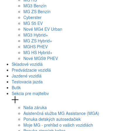
MG
3 Benzín
MG
ZS Benzín
Cyberster
MG
S5 EV
Nové
MG4
EV Urban
MG
3 Hybrid+
MG
ZS Hybrid+
MG
HS PHEV
MG
HS Hybrid+
Nové
MGS9
PHEV
Skladové vozidlá
Predvádzacie vozidlá
Jazdené vozidlá
Testovacia jazda
Butik
Sekcia pre majiteľov
Naša záruka
Asistenčná služba MG Assistance (MGA)
Ponuka detských autosedačiek
Moje MG - prehľad o vašich vozidlách
Ponuka zimných kolies