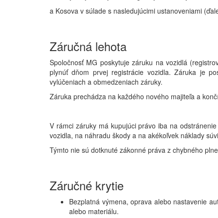
a Kosova v súlade s nasledujúcimi ustanoveniami (ďalej
Záručná lehota
Spoločnosť MG poskytuje záruku na vozidlá (registr
plynúť dňom prvej registrácie vozidla. Záruka je 
vylúčeniach a obmedzeniach záruky.
Záruka prechádza na každého nového majiteľa a končí 
V rámci záruky má kupujúci právo iba na odstráneni
vozidla, na náhradu škody a na akékoľvek náklady súvi
Týmto nie sú dotknuté zákonné práva z chybného plne
Záručné krytie
Bezplatná výmena, oprava alebo nastavenie aut
alebo materiálu.