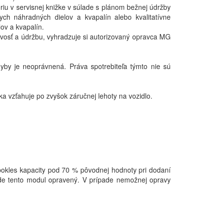
iu v servisnej knižke v súlade s plánom bežnej údržby
ch náhradných dielov a kvapalín alebo kvalitatívne
ov a kvapalín.
vosť a údržbu, vyhradzuje si autorizovaný opravca MG
yby je neoprávnená. Práva spotrebiteľa týmto nie sú
a vzťahuje po zvyšok záručnej lehoty na vozidlo.
pokles kapacity pod 70 % pôvodnej hodnoty pri dodaní
de tento modul opravený. V prípade nemožnej opravy