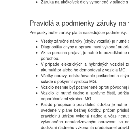
Záruka na akékoľvek diely vymenené v súlade s 
Pravidlá a podmienky záruky na 
Pre poskytnutie záruky platia nasledujúce podmienky:
Všetky záručné nároky (chyby vozidla) je nutné
Diagnostiku chyby a opravu musí vykonať autor
Ak sa porucha prejaví, je nutné to bezodkladne
poruchou.
V prípade elektrických a hybridných vozidiel
akumulátor alebo ho demontoval z vozidla MG.
Všetky opravy, odstraňovanie poškodení a chý
súlade s pokynmi výrobcu MG.
Vozidlo nesmie byť pozmenené oproti pôvodnej š
Vozidlo je nutné riadne a správne čistiť, udr
odporúčaniami výrobcu MG.
Každú predpísanú pravidelnú údržbu je nutné 
uvedené v pláne bežnej údržby, pričom príslušn
pravidelnú údržbu vykoná riadne a včas neau
vykonaného neautorizovaným opravcom sa nem
dodržaní riadneho vykonania predpísanej pravid