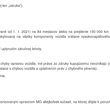
 len „záruka").
ované od 1. 1. 2021) na 84 mesiacov alebo na prejdenie 150 000 km (
poskytovaná na všetky komponenty vozidla vrátane vysokonapäťové
uplynutím záručnej lehoty.
e chyby opravou vozidla, iné práva zo záruky kupujúcemu nevznikajú 
siace s chybou vozidla a uplatnením práv z chybného plnenia).
nia.
orizovaným opravcom MG akejkoľvek súčasti, na ktorej dôjde k poruc