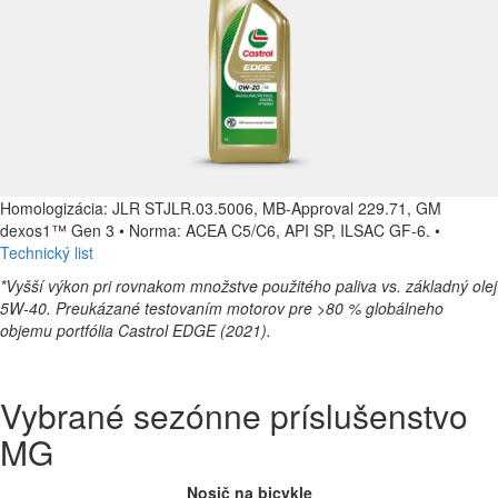
Homologizácia: JLR STJLR.03.5006, MB-Approval 229.71, GM
dexos1™ Gen 3 • Norma: ACEA C5/C6, API SP, ILSAC GF-6. •
Technický list
*Vyšší výkon pri rovnakom množstve použitého paliva vs. základný olej
5W-40. Preukázané testovaním motorov pre >80 % globálneho
objemu portfólia Castrol EDGE (2021).
Vybrané sezónne príslušenstvo
MG
Nosič na bicykle