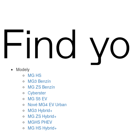
Modely
MG
HS
MG
3 Benzín
MG
ZS Benzín
Cyberster
MG
S5 EV
Nové
MG4
EV Urban
MG
3 Hybrid+
MG
ZS Hybrid+
MG
HS PHEV
MG
HS Hybrid+