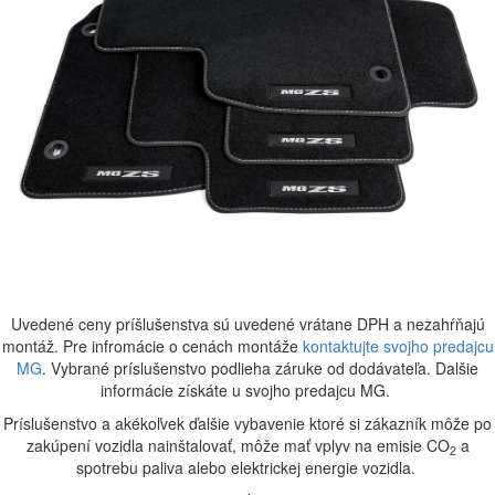
Uvedené ceny príšlušenstva sú uvedené vrátane DPH a nezahŕňajú
montáž. Pre infromácie o cenách montáže
kontaktujte svojho predajcu
MG
. Vybrané príslušenstvo podlieha záruke od dodávateľa. Dalšie
informácie získáte u svojho predajcu MG.
Príslušenstvo a akékoľvek ďalšie vybavenie ktoré si zákazník môže po
zakúpení vozidla nainštalovať, môže mať vplyv na emisie CO
a
2
spotrebu paliva alebo elektrickej energie vozidla.