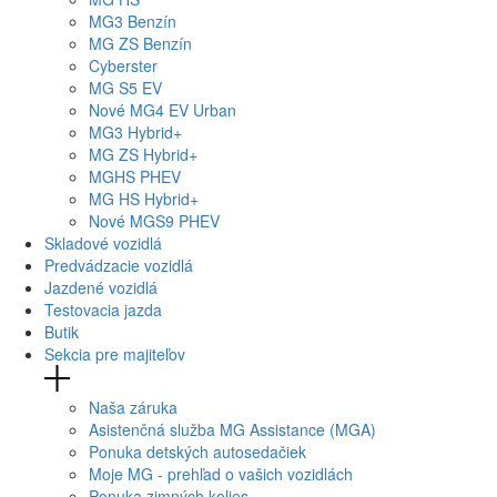
MG
3 Benzín
MG
ZS Benzín
Cyberster
MG
S5 EV
Nové
MG4
EV Urban
MG
3 Hybrid+
MG
ZS Hybrid+
MG
HS PHEV
MG
HS Hybrid+
Nové
MGS9
PHEV
Skladové vozidlá
Predvádzacie vozidlá
Jazdené vozidlá
Testovacia jazda
Butik
Sekcia pre majiteľov
Naša záruka
Asistenčná služba MG Assistance (MGA)
Ponuka detských autosedačiek
Moje MG - prehľad o vašich vozidlách
Ponuka zimných kolies