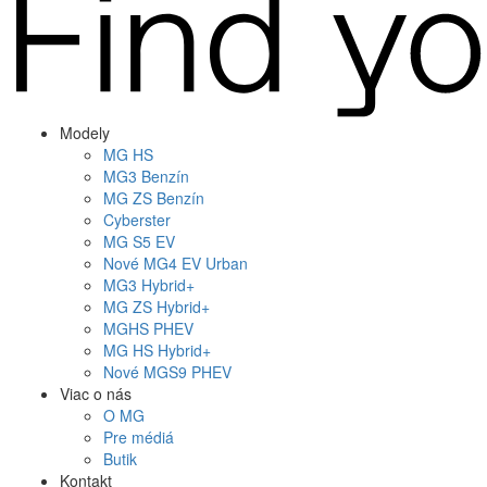
Modely
MG
HS
MG
3 Benzín
MG
ZS Benzín
Cyberster
MG
S5 EV
Nové
MG4
EV Urban
MG
3 Hybrid+
MG
ZS Hybrid+
MG
HS PHEV
MG
HS Hybrid+
Nové
MGS9
PHEV
Viac o nás
O MG
Pre médiá
Butik
Kontakt