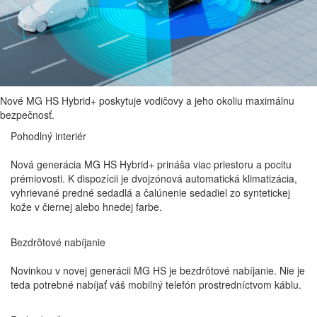
benzínového motora, ktorý sa zapája pri vyšších rýchlostiach a
priebežne dobíja batériu.
Vďaka rýchlo reagujúcemu motoru a batérii s vysokou kapacitou je HS
najrýchlejším akcelerujúcim hybridným modelom vo svojej triede – z 0
na 100 km/h zrýchli len za 7,9 sekundy. S krútiacim momentom 230
Nm a kombinovaným výkonom 165 kW vás MG HS Hybrid+ zavezie
Nové MG HS Hybrid+ poskytuje vodičovy a jeho okoliu maximálnu
kamkoľvek potrebujete.
bezpečnosť.
Pohodlný
interiér
Nová generácia MG HS Hybrid+ prináša viac priestoru a pocitu
prémiovosti. K dispozícii je dvojzónová automatická klimatizácia,
vyhrievané predné sedadlá a čalúnenie sedadiel zo syntetickej
Život je dosť hlučný. Vďaka elektrickému motoru vám MG HS Hybrid+
kože v čiernej alebo hnedej farbe.
prináša tichší zážitok z jazdy, keď bez námahy prepína medzi
Nové MG HS disponuje priestranným úložným priestorom s objemom
elektrickým a benzínovým pohonom v závislosti od rýchlosti jazdy.
Bezdrôtové
nabíjanie
441 litrov, v prípade sklopených sedadiel druhej rady až 1 291 litrov.
Zavrieť
Novinkou v novej generácii MG HS je bezdrôtové nabíjanie. Nie je
teda potrebné nabíjať váš mobilný telefón prostredníctvom káblu.