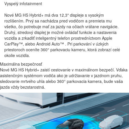
ticha
Vyspelý
infotainment
Nové MG HS Hybrid+ vám poskytne maximálne pohodlie na cestách,
Nové MG HS Hybrid+ má dva 12,3" displeje s vysokým
dostatočný úložný priestor a moderné technológie, ktoré vám uľahčia
rozlíšením. Prvý sa nachádza pred vodičom a premieta mu
cestu.
všetko, čo potrebuje mať za jazdy na očiach vrátane navigácie.
Druhý, stredový displej je možné ovládať funkcie a nastavenia
vozidla a zrkadliť inteligentný telefon prostredníctvom Apple
Pokročilý pohonný systém spája benzínový motor s výkonným
Pohodlne se usaďte a relaxujte
Veľkorysý úložný priestor
Ideálna
CarPlay™, alebo Android Auto™ . Pri parkování v úzkých
elektrickým motorom, ktoré spolupracujú na zabezpečení pôsobivého
teplota
priestoroch oceníte 360° parkovaciu kameru, ktorá zobrazí celé
zrýchlenia, nízkych emisií CO₂ a zníženej spotreby paliva.
okolie vozidla.
Či už jazdíte po diaľnici alebo sa pohybujete v mestskej premávke, MG
Maximálna bezpečnosť
HS Hybrid+ sa inteligentne prispôsobuje medzi režimami EV, Hybrid a
Nové MG HS Hybrid+ zaistí cestovanie v maximálnom bezpečí. Vďaka
benzínovým motorom. To zaručuje ideálnu rovnováhu medzi výkonom
asistenčným systémom vodiča ako je udržiavanie v jazdnom pruhu,
a úspornosťou, vďaka čomu môžete jazdiť ďalej a s väčšou istotou.
sledovanie mrtvého uhla alebo 360° parkovacia kamera, bude vaša
jazda vždy bezstarostná.
MG HS Hybrid+ dokáže bez námahy prepínať medzi elektrickým a
Nové MG HS prichádza s úplne novým dizajnom interiéru, čalúnením
benzínovým pohonom v závislosti od rýchlosti jazdy. Nechajte sa
zo syntetickej kože v čiernej alebo v kombinácii čiernej a svetlo hnedej.
každý deň sprevádzať elektrickým motorom. No zároveň máte istotu