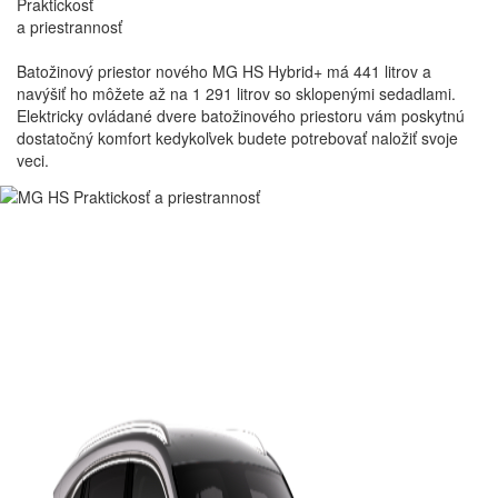
Praktickosť
a priestrannosť
Nové MG HS Hybrid+ je k dispozícii s automatickou dvojzónovou
klimatizáciou pre maximálne pohodlie v akomkoľvek počasí.
Batožinový priestor nového MG HS Hybrid+ má 441 litrov a
navýšiť ho môžete až na 1 291 litrov so sklopenými sedadlami.
Zavrieť
Elektricky ovládané dvere batožinového priestoru vám poskytnú
dostatočný komfort kedykoľvek budete potrebovať naložiť svoje
veci.