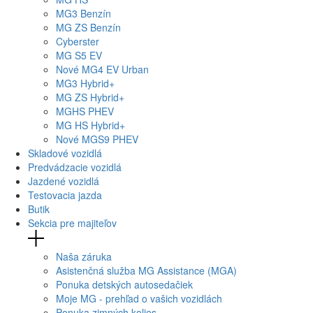
MG
3 Benzín
MG
ZS Benzín
Cyberster
MG
S5 EV
Nové
MG4
EV Urban
MG
3 Hybrid+
MG
ZS Hybrid+
MG
HS PHEV
MG
HS Hybrid+
Nové
MGS9
PHEV
Skladové vozidlá
Predvádzacie vozidlá
Jazdené vozidlá
Testovacia jazda
Butik
Sekcia pre majiteľov
Naša záruka
Asistenčná služba MG Assistance (MGA)
Ponuka detských autosedačiek
Moje MG - prehľad o vašich vozidlách
Ponuka zimných kolies