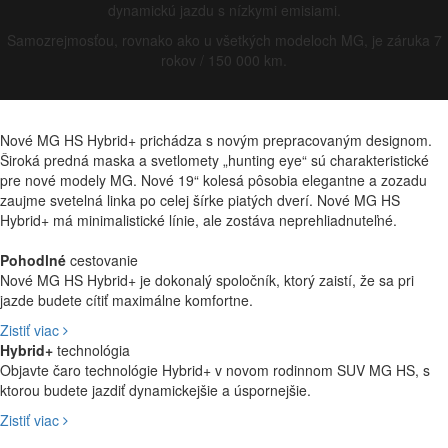
dynamickú jazdu s nízkymi emisiami.
Samozrejmosťou, rovnako ako u všetkých modeloch MG, je záruka 7
rokov / 150 000 km.
Nové MG HS Hybrid+ prichádza s novým prepracovaným designom.
Široká predná maska a svetlomety „hunting eye“ sú charakteristické
pre nové modely MG. Nové 19“ kolesá pôsobia elegantne a zozadu
zaujme svetelná linka po celej šírke piatých dverí. Nové MG HS
Hybrid+ má minimalistické línie, ale zostáva neprehliadnuteľné.
Pohodlné
cestovanie
Nové MG HS Hybrid+ je dokonalý spoločník, ktorý zaistí, že sa pri
jazde budete cítiť maximálne komfortne.
Zistiť viac
Hybrid+
technológia
Dorazte do cieľa
Objavte čaro technológie Hybrid+ v novom rodinnom SUV MG HS, s
ktorou budete jazdiť dynamickejšie a úspornejšie.
oddýchnutý
Zistiť viac
Nanovo definovaný Hybridný pohon
Užite si vylepšenú jazdu
Zvuk