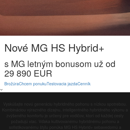
Nové MG HS Hybrid+
s MG letným bonusom už od
29 890 EUR
Brožúra
Chcem ponuku
Testovacia jazda
Cenník
Vyskúšajte novú generáciu hybridného pohonu s nízkou spotrebou.
Kombináciou výrazného dizajnu, inteligentného hybridného výkonu a
zvýšeného komfortu je určený pre vodičov, ktorí od každej cesty
požadujú viac. Vďaka kultivovanému hybridnému pohonu a
sofistikovanému štýlu ponúka MG HS Hybrid+ sebavedomú a