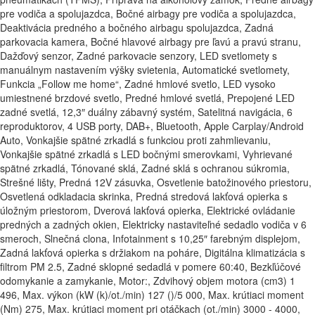
pre vodiča a spolujazdca, Bočné airbagy pre vodiča a spolujazdca,
Deaktivácia predného a bočného airbagu spolujazdca, Zadná
parkovacia kamera, Bočné hlavové airbagy pre ľavú a pravú stranu,
Dažďový senzor, Zadné parkovacie senzory, LED svetlomety s
manuálnym nastavením výšky svietenia, Automatické svetlomety,
Funkcia „Follow me home“, Zadné hmlové svetlo, LED vysoko
umiestnené brzdové svetlo, Predné hmlové svetlá, Prepojené LED
zadné svetlá, 12,3″ duálny zábavný systém, Satelitná navigácia, 6
reproduktorov, 4 USB porty, DAB+, Bluetooth, Apple Carplay/Android
Auto, Vonkajšie spätné zrkadlá s funkciou proti zahmlievaniu,
Vonkajšie spätné zrkadlá s LED bočnými smerovkami, Vyhrievané
spätné zrkadlá, Tónované sklá, Zadné sklá s ochranou súkromia,
Strešné lišty, Predná 12V zásuvka, Osvetlenie batožinového priestoru,
Osvetlená odkladacia skrinka, Predná stredová lakťová opierka s
úložným priestorom, Dverová lakťová opierka, Elektrické ovládanie
predných a zadných okien, Elektricky nastaviteľné sedadlo vodiča v 6
smeroch, Slnečná clona, Infotainment s 10,25″ farebným displejom,
Zadná lakťová opierka s držiakom na poháre, Digitálna klimatizácia s
filtrom PM 2.5, Zadné sklopné sedadlá v pomere 60:40, Bezkľúčové
odomykanie a zamykanie, Motor:, Zdvihový objem motora (cm3) 1
496, Max. výkon (kW (k)/ot./min) 127 ()/5 000, Max. krútiaci moment
(Nm) 275, Max. krútiaci moment pri otáčkach (ot./min) 3000 - 4000,