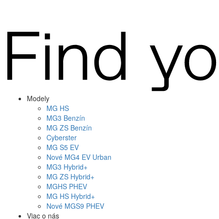
Modely
MG
HS
MG
3 Benzín
MG
ZS Benzín
Cyberster
MG
S5 EV
Nové
MG4
EV Urban
MG
3 Hybrid+
MG
ZS Hybrid+
MG
HS PHEV
MG
HS Hybrid+
Nové
MGS9
PHEV
Viac o nás