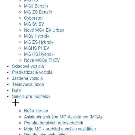
MG
3 Benzín
MG
ZS Benzín
Cyberster
MG
S5 EV
Nové
MG4
EV Urban
MG
3 Hybrid+
MG
ZS Hybrid+
MG
HS PHEV
MG
HS Hybrid+
Nové
MGS9
PHEV
Skladové vozidlá
Predvádzacie vozidlá
Jazdené vozidlá
Testovacia jazda
Butik
Sekcia pre majiteľov
Naša záruka
Asistenčná služba MG Assistance (MGA)
Ponuka detských autosedačiek
Moje MG - prehľad o vašich vozidlách
Ponuka zimných kolies