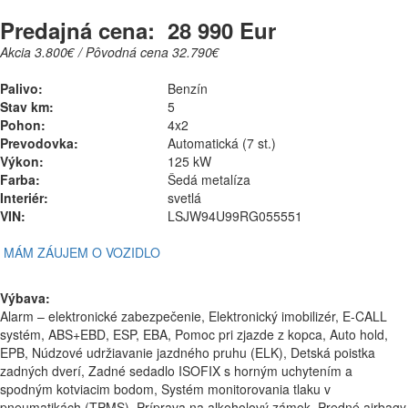
Predajná cena:
28 990 Eur
Akcia 3.800€ / Pôvodná cena 32.790€
Palivo:
Benzín
Stav km:
5
Pohon:
4x2
Prevodovka:
Automatická (7 st.)
Výkon:
125 kW
Farba:
Šedá metalíza
Interiér:
svetlá
VIN:
LSJW94U99RG055551
MÁM ZÁUJEM O VOZIDLO
Výbava:
Alarm – elektronické zabezpečenie, Elektronický imobilizér, E-CALL
systém, ABS+EBD, ESP, EBA, Pomoc pri zjazde z kopca, Auto hold,
EPB, Núdzové udržiavanie jazdného pruhu (ELK), Detská poistka
zadných dverí, Zadné sedadlo ISOFIX s horným uchytením a
spodným kotviacim bodom, Systém monitorovania tlaku v
pneumatikách (TPMS), Príprava na alkoholový zámok, Predné airbagy