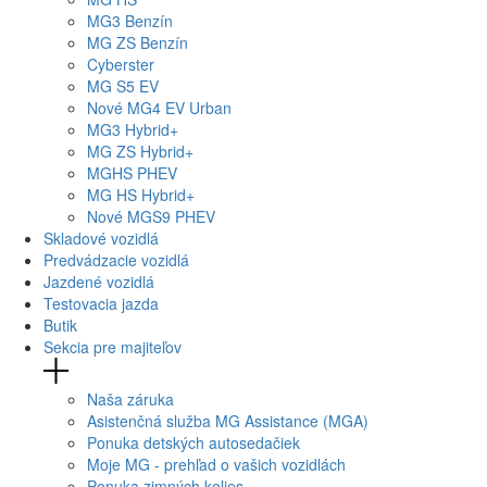
MG
3 Benzín
MG
ZS Benzín
Cyberster
MG
S5 EV
Nové
MG4
EV Urban
MG
3 Hybrid+
MG
ZS Hybrid+
MG
HS PHEV
MG
HS Hybrid+
Nové
MGS9
PHEV
Skladové vozidlá
Predvádzacie vozidlá
Jazdené vozidlá
Testovacia jazda
Butik
Sekcia pre majiteľov
Naša záruka
Asistenčná služba MG Assistance (MGA)
Ponuka detských autosedačiek
Moje MG - prehľad o vašich vozidlách
Ponuka zimných kolies